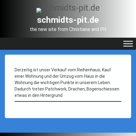
Skip
to
content
schmidts-pit.de
the new site from Christiane and Pit
Aktuell
Posted on
Updated on
Categories:
Juli 17, 2025
Uncategorized
Juli 17, 2025
by
schmidtspit
Derzeitig ist unser Verkauf vom Reihenhaus, Kauf
einer Wohnung und der Umzug vom Haus in die
Wohnung die wichtigen Punkte in unserem Leben.
Dadurch treten Patchwork, Drachen, Bogenschiessen
etwas in den Hntergrund