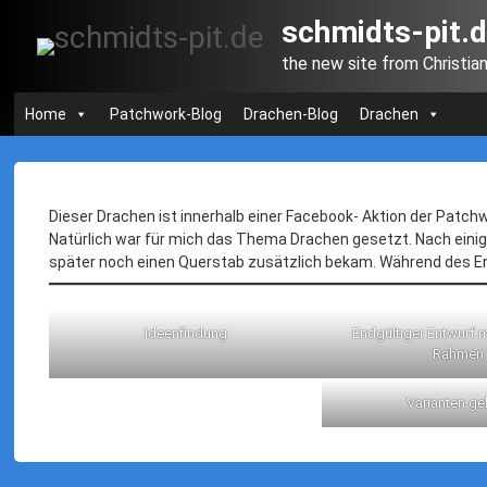
Skip
schmidts-pit.
to
content
the new site from Christia
Home
Patchwork-Blog
Drachen-Blog
Drachen
Curved
Categories:
Posted on
Updated on
Drachen
,
Juli 10, 2025
Juli 10, 2025
by
Flachdrachen
,
Log-
Patchwork
Dieser Drachen ist innerhalb einer Facebook- Aktion der Patc
schmidtspit
Natürlich war für mich das Thema Drachen gesetzt. Nach eini
Cabin
später noch einen Querstab zusätzlich bekam. Während des E
Ideenfindung
Endgültiger Entwurf m
Rahmen
Varianten ge