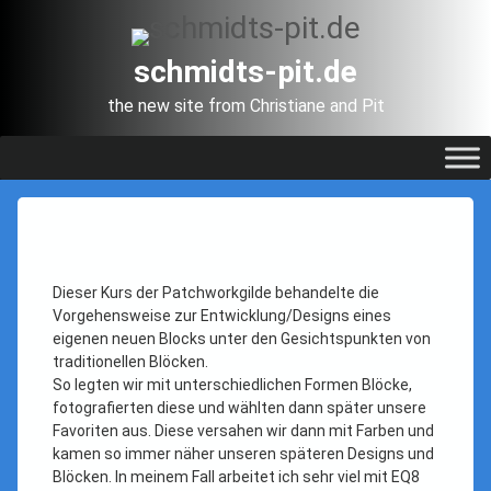
Skip
to
content
schmidts-pit.de
the new site from Christiane and Pit
Kurs
Posted on
Updated on
Categories:
Juli 10, 2025
Patchwork
Juli 12, 2025
by
„Entwicklung
schmidtspit
eines
Dieser Kurs der Patchworkgilde behandelte die
traditionellen
Vorgehensweise zur Entwicklung/Designs eines
eigenen neuen Blocks unter den Gesichtspunkten von
Blocks“
traditionellen Blöcken.
So legten wir mit unterschiedlichen Formen Blöcke,
fotografierten diese und wählten dann später unsere
Favoriten aus. Diese versahen wir dann mit Farben und
kamen so immer näher unseren späteren Designs und
Blöcken. In meinem Fall arbeitet ich sehr viel mit EQ8