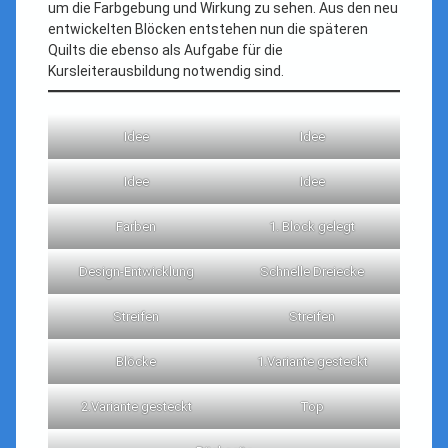
um die Farbgebung und Wirkung zu sehen. Aus den neu
entwickelten Blöcken entstehen nun die späteren
Quilts die ebenso als Aufgabe für die
Kursleiterausbildung notwendig sind.
Idee
Idee
Idee
Idee
Farben
1. Block gelegt
Design-Entwicklung
Schnelle Dreiecke
Streifen
Streifen
Blöcke
1.Variante gesteckt
2.Variante gesteckt
Top